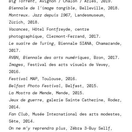
Big Torrent
, Avignon / Châlon / Arles, 2019.
Biennale de l’image tangible
, Belleville, 2018.
Montreux. Jazz depuis 1967,
Landesmuseum,
Zürich, 2018.
Vacances
, Hôtel Fontfreyde, centre
photographique, Clermont-Ferrand, 2017.
Le suaire de Turing
, Biennale SIANA, Chamarande,
2017.
RVBN, Biennale des arts numériques
, Bron, 2017.
Images
, Festival des arts visuels de Vevey,
2016.
Festival MAP
, Toulouse, 2016.
Belfast Photo Festival
, Belfast, 2015.
La Mostra de Mende
, Mende, 2015.
Jeux de guerre
, galerie Sainte Catherine, Rodez,
2014.
Fan Club
, Musée International des arts modestes,
Sète, 2014.
On ne m’y reprendra plus
, Zébra 3-Buy Sellf,